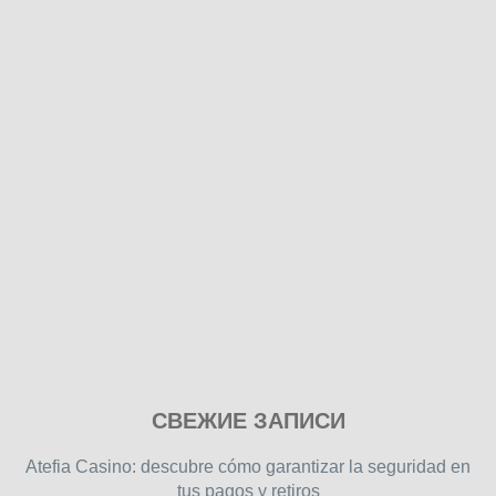
Play
СВЕЖИЕ ЗАПИСИ
our
free
Atefia Casino: descubre cómo garantizar la seguridad en
online
tus pagos y retiros