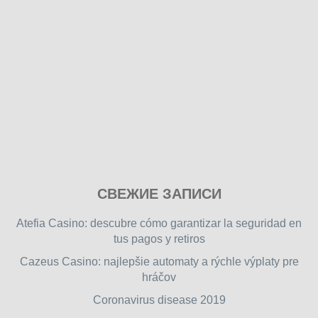
Play
СВЕЖИЕ ЗАПИСИ
our
free
Atefia Casino: descubre cómo garantizar la seguridad en
online
tus pagos y retiros
flash
Cazeus Casino: najlepšie automaty a rýchle výplaty pre
games
hráčov
on
friv.wiki
,
Coronavirus disease 2019
enjoy