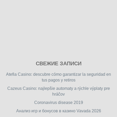
Play
СВЕЖИЕ ЗАПИСИ
our
free
Atefia Casino: descubre cómo garantizar la seguridad en
online
tus pagos y retiros
flash
Cazeus Casino: najlepšie automaty a rýchle výplaty pre
games
hráčov
on
friv.wiki
,
Coronavirus disease 2019
enjoy
Анализ игр и бонусов в казино Vavada 2026
our