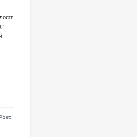
лофт.
ь:
и
Post: