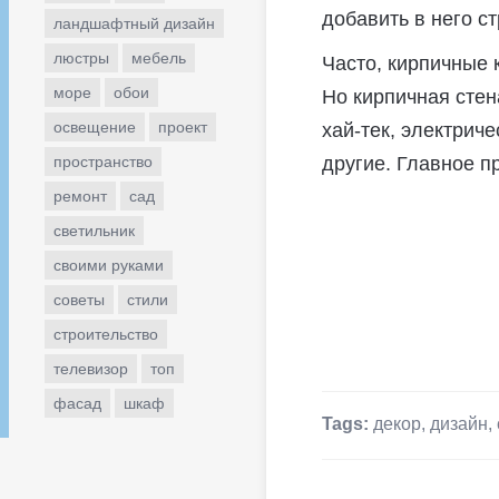
добавить в него с
ландшафтный дизайн
люстры
мебель
Часто, кирпичные 
море
обои
Но кирпичная стен
освещение
проект
хай-тек, электриче
пространство
другие. Главное п
ремонт
сад
светильник
своими руками
советы
стили
строительство
телевизор
топ
фасад
шкаф
Tags:
декор
,
дизайн
,