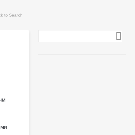
ым
ыми