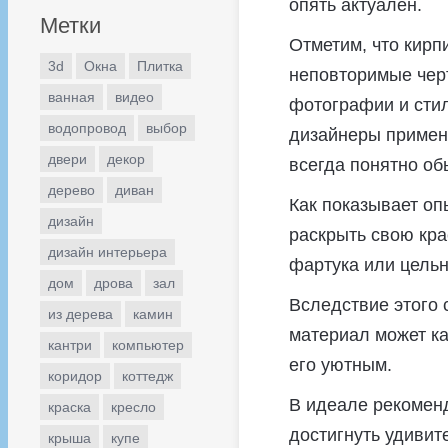
опять актуален.
Метки
Отметим, что кирп
3d
Окна
Плитка
неповторимые чер
ванная
видео
фотографии и стил
водопровод
выбор
дизайнеры применя
двери
декор
всегда понятно о
дерево
диван
Как показывает оп
дизайн
раскрыть свою кра
дизайн интерьера
фартука или цельн
дом
дрова
зал
Вследствие этого 
из дерева
камин
материал может ка
кантри
компьютер
его уютным.
коридор
коттедж
В идеале рекоменд
краска
кресло
достигнуть удивит
крыша
купе