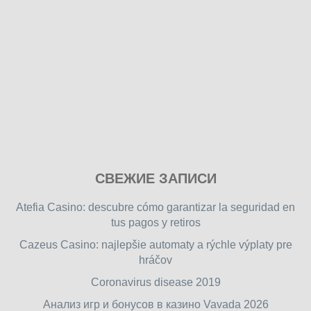
Play
СВЕЖИЕ ЗАПИСИ
our
free
Atefia Casino: descubre cómo garantizar la seguridad en
online
tus pagos y retiros
flash
Cazeus Casino: najlepšie automaty a rýchle výplaty pre
games
hráčov
on
friv.wiki
,
Coronavirus disease 2019
enjoy
Анализ игр и бонусов в казино Vavada 2026