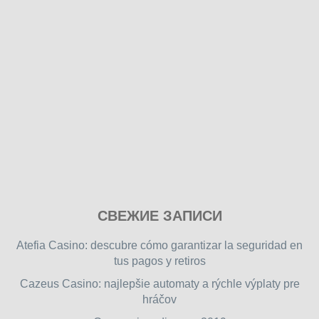
Play
СВЕЖИЕ ЗАПИСИ
our
free
Atefia Casino: descubre cómo garantizar la seguridad en
online
tus pagos y retiros
flash
Cazeus Casino: najlepšie automaty a rýchle výplaty pre
games
hráčov
on