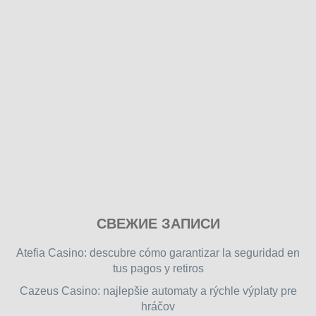
Play
СВЕЖИЕ ЗАПИСИ
our
free
Atefia Casino: descubre cómo garantizar la seguridad en
online
tus pagos y retiros
flash
Cazeus Casino: najlepšie automaty a rýchle výplaty pre
games
hráčov
on