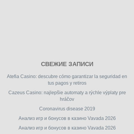
Play
СВЕЖИЕ ЗАПИСИ
our
free
Atefia Casino: descubre cómo garantizar la seguridad en
online
tus pagos y retiros
flash
Cazeus Casino: najlepšie automaty a rýchle výplaty pre
games
hráčov
on
friv.wiki
,
Coronavirus disease 2019
enjoy
Анализ игр и бонусов в казино Vavada 2026
our
Анализ игр и бонусов в казино Vavada 2026
games.