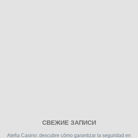
Play
СВЕЖИЕ ЗАПИСИ
our
free
Atefia Casino: descubre cómo garantizar la seguridad en