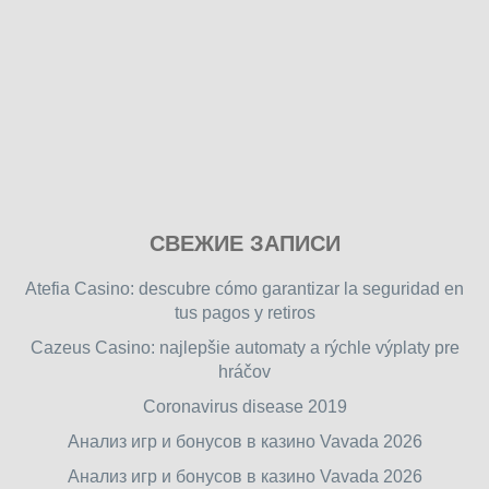
Play
СВЕЖИЕ ЗАПИСИ
our
free
Atefia Casino: descubre cómo garantizar la seguridad en
online
tus pagos y retiros
flash
Cazeus Casino: najlepšie automaty a rýchle výplaty pre
games
hráčov
on
friv.wiki
,
Coronavirus disease 2019
enjoy
Анализ игр и бонусов в казино Vavada 2026
our
Анализ игр и бонусов в казино Vavada 2026
games.