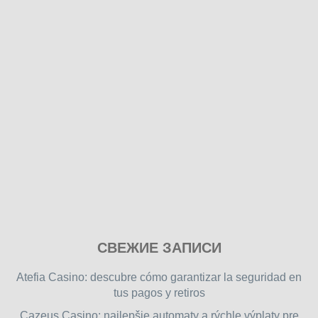
Play
СВЕЖИЕ ЗАПИСИ
our
free
Atefia Casino: descubre cómo garantizar la seguridad en
online
tus pagos y retiros
flash
Cazeus Casino: najlepšie automaty a rýchle výplaty pre