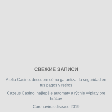
Play
СВЕЖИЕ ЗАПИСИ
our
free
Atefia Casino: descubre cómo garantizar la seguridad en
online
tus pagos y retiros
flash
Cazeus Casino: najlepšie automaty a rýchle výplaty pre
games
hráčov
on
friv.wiki
,
Coronavirus disease 2019
enjoy