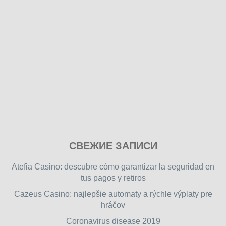
Play
СВЕЖИЕ ЗАПИСИ
our
free
Atefia Casino: descubre cómo garantizar la seguridad en
online
tus pagos y retiros
flash
Cazeus Casino: najlepšie automaty a rýchle výplaty pre
games
hráčov
on
friv.wiki
,
Coronavirus disease 2019