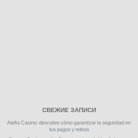
Play
СВЕЖИЕ ЗАПИСИ
our
free
Atefia Casino: descubre cómo garantizar la seguridad en
online
tus pagos y retiros
flash