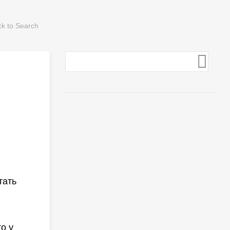
тать
то у