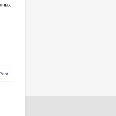
упных
Post: