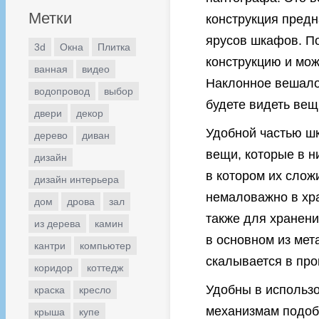
Метки
конструкция пред
ярусов шкафов. П
3d
Окна
Плитка
конструкцию и мож
ванная
видео
Наклонное вешало
водопровод
выбор
будете видеть вещ
двери
декор
Удобной частью шк
дерево
диван
вещи, которые в н
дизайн
в котором их слож
дизайн интерьера
немаловажно в хр
дом
дрова
зал
также для хранени
из дерева
камин
в основном из мет
кантри
компьютер
скалывается в про
коридор
коттедж
Удобны в использ
краска
кресло
механизмам подоб
крыша
купе