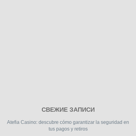
Play
СВЕЖИЕ ЗАПИСИ
our
free
Atefia Casino: descubre cómo garantizar la seguridad en
online
tus pagos y retiros
flash