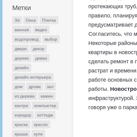
протекающих труб,
Метки
правило, планируя
3d
Окна
Плитка
предусматривает д
ванная
видео
Согласитесь, что 
водопровод
выбор
Некоторые районы 
двери
декор
квартиры в новост
дерево
диван
сделать ремонт в 
дизайн
растрат и времени
дизайн интерьера
работе основных с
дом
дрова
зал
работы.
Новостро
из дерева
камин
инфраструктурой. 
кантри
компьютер
говоря уже о парка
коридор
коттедж
краска
кресло
крыша
купе