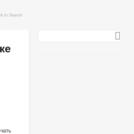
ке
ачать