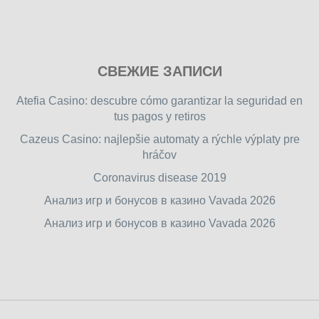
Play
СВЕЖИЕ ЗАПИСИ
our
free
Atefia Casino: descubre cómo garantizar la seguridad en
online
tus pagos y retiros
flash
Cazeus Casino: najlepšie automaty a rýchle výplaty pre
games
hráčov
on
friv.wiki
,
Coronavirus disease 2019
enjoy
Анализ игр и бонусов в казино Vavada 2026
our
Анализ игр и бонусов в казино Vavada 2026
games.