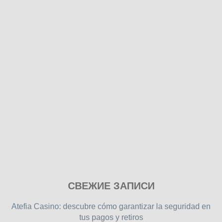
Play
СВЕЖИЕ ЗАПИСИ
our
free
Atefia Casino: descubre cómo garantizar la seguridad en
online
tus pagos y retiros