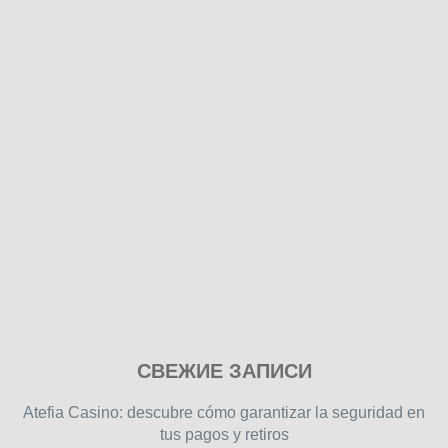
Play
СВЕЖИЕ ЗАПИСИ
our
free
Atefia Casino: descubre cómo garantizar la seguridad en
online
tus pagos y retiros