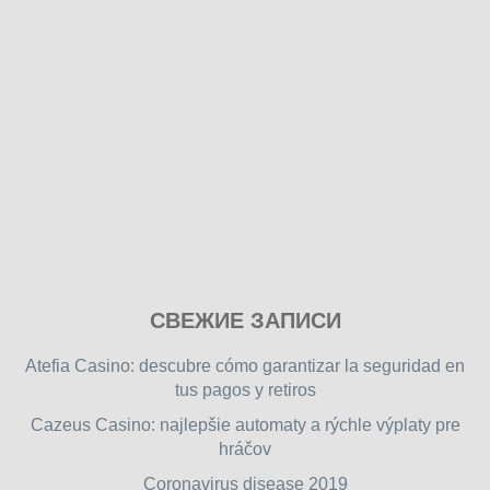
Play
СВЕЖИЕ ЗАПИСИ
our
free
Atefia Casino: descubre cómo garantizar la seguridad en
online
tus pagos y retiros
flash
Cazeus Casino: najlepšie automaty a rýchle výplaty pre
games
hráčov
on
friv.wiki
,
Coronavirus disease 2019