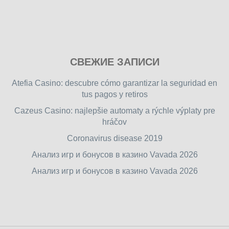
Play
СВЕЖИЕ ЗАПИСИ
our
free
Atefia Casino: descubre cómo garantizar la seguridad en
online
tus pagos y retiros
flash
Cazeus Casino: najlepšie automaty a rýchle výplaty pre
games
hráčov
on
friv.wiki
,
Coronavirus disease 2019
enjoy
Анализ игр и бонусов в казино Vavada 2026
our
Анализ игр и бонусов в казино Vavada 2026
games.