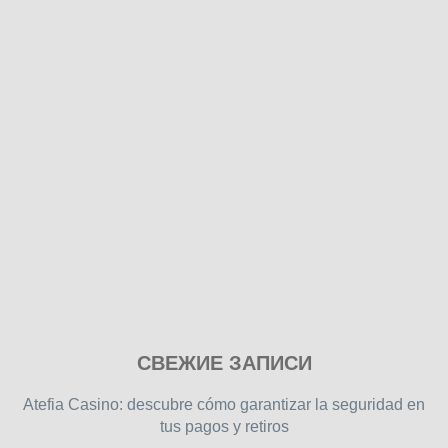
Play
СВЕЖИЕ ЗАПИСИ
our
free
Atefia Casino: descubre cómo garantizar la seguridad en
online
tus pagos y retiros
flash