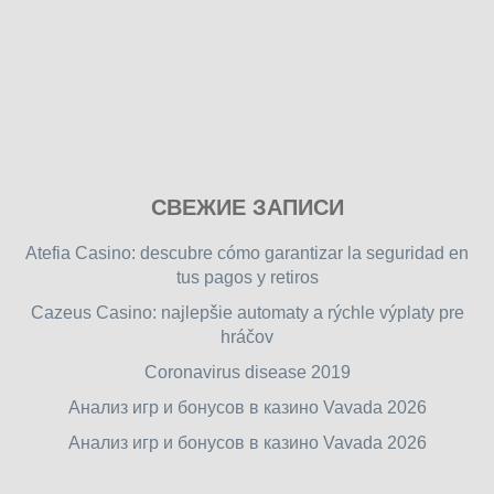
Play
СВЕЖИЕ ЗАПИСИ
our
free
Atefia Casino: descubre cómo garantizar la seguridad en
online
tus pagos y retiros
flash
Cazeus Casino: najlepšie automaty a rýchle výplaty pre
games
hráčov
on
friv.wiki
,
Coronavirus disease 2019
enjoy
Анализ игр и бонусов в казино Vavada 2026
our
Анализ игр и бонусов в казино Vavada 2026
games.