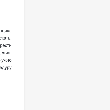
ацию,
скать,
рести
елия.
нужно
едуру