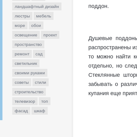
поддон.
ландшафтный дизайн
люстры
мебель
море
обои
освещение
проект
Душевые поддоны
пространство
распространены из
ремонт
сад
то можно найти к
светильник
отдельно, но сле
своими руками
Стеклянные штор
советы
стили
забывать о разли
строительство
купания еще прият
телевизор
топ
фасад
шкаф