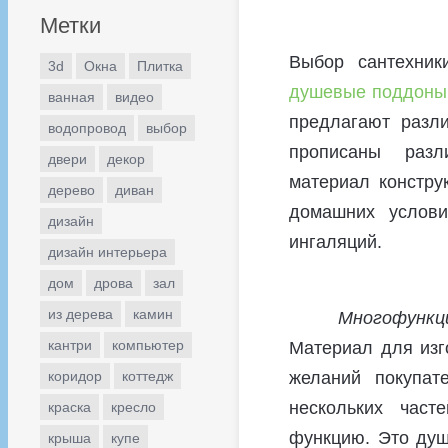
Метки
Выбор сантехник
3d
Окна
Плитка
душевые поддоны
ванная
видео
предлагают разл
водопровод
выбор
прописаны разл
двери
декор
материал констру
дерево
диван
домашних услови
дизайн
ингаляций.
дизайн интерьера
дом
дрова
зал
из дерева
камин
Многофункци
кантри
компьютер
Материал для изг
желаний покупат
коридор
коттедж
нескольких част
краска
кресло
функцию. Это душ
крыша
купе