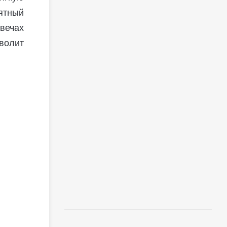
ятный
вечах
волит