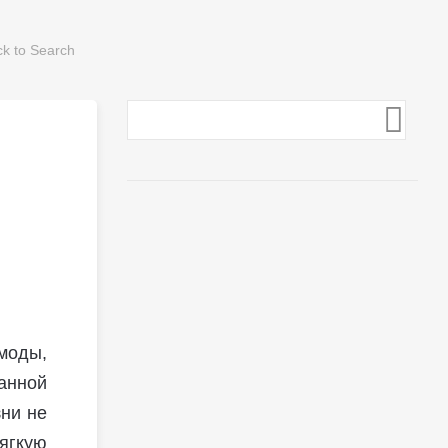
моды,
анной
зни не
мягкую