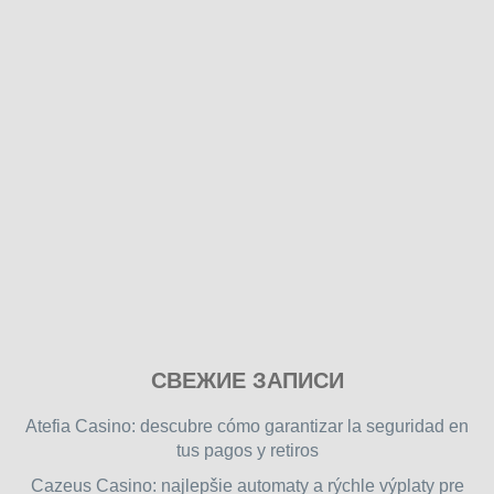
Play
СВЕЖИЕ ЗАПИСИ
our
free
Atefia Casino: descubre cómo garantizar la seguridad en
online
tus pagos y retiros
flash
Cazeus Casino: najlepšie automaty a rýchle výplaty pre