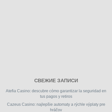
Play
СВЕЖИЕ ЗАПИСИ
our
free
Atefia Casino: descubre cómo garantizar la seguridad en
online
tus pagos y retiros
flash
Cazeus Casino: najlepšie automaty a rýchle výplaty pre
games
hráčov