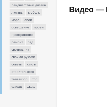
ландшафтный дизайн
Видео — 
люстры
мебель
море
обои
освещение
проект
пространство
ремонт
сад
светильник
своими руками
советы
стили
строительство
телевизор
топ
фасад
шкаф