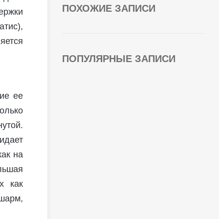
ПОХОЖИЕ ЗАПИСИ
ержки
тис),
яется
ПОПУЛЯРНЫЕ ЗАПИСИ
ие ее
олько
утой.
идает
как на
льшая
х как
 шарм,