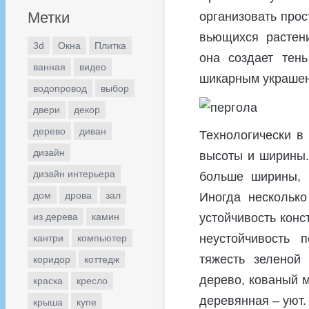
Метки
организовать про
вьющихся растени
3d
Окна
Плитка
она создает тен
ванная
видео
шикарным украшен
водопровод
выбор
двери
декор
дерево
диван
Технологически в
дизайн
высоты и ширины.
дизайн интерьера
больше ширины, 
дом
дрова
зал
Иногда несколько
устойчивость конс
из дерева
камин
неустойчивость 
кантри
компьютер
тяжесть зеленой
коридор
коттедж
дерево, кованый м
краска
кресло
деревянная – уют.
крыша
купе