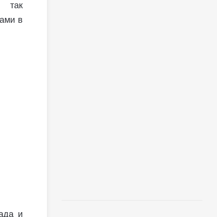
, так
ами в
ада и