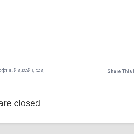
афтный дизайн
,
сад
Share This 
re closed