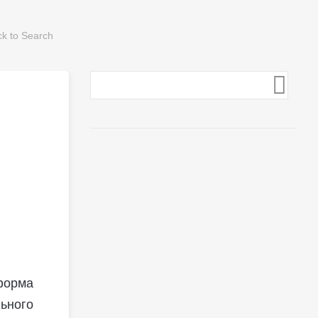
 форма
ьного