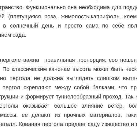
странство. Функционально она необходима для подд
й (плетущаяся роза, жимолость-каприфоль, клема
ь в солнечный день и просто сама по себе явл
ием сада.
 перголе важна правильная пропорция: соотношен
 По классическим канонам высота может быть неск
но пергола не должна выглядеть слишком вытян
 пергол скрепляют между собой балками, что пр
трукции и формирует туннелеобразный проход. Так 
перголы оказывает большое влияние ветер, бо
 массы, ее делают из прочных материалов, таки
еталл. Кованая пергола придает саду изящество и