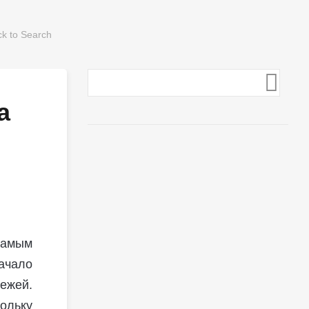
а
амым
ачало
ежей.
ольку