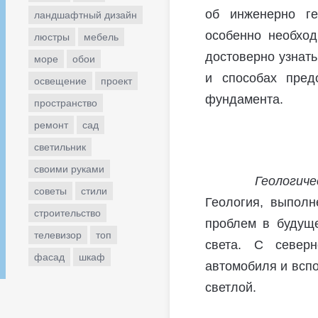
об инженерно ге
ландшафтный дизайн
особенно необход
люстры
мебель
достоверно узнать
море
обои
и способах пред
освещение
проект
фундамента.
пространство
ремонт
сад
светильник
своими руками
Геологиче
советы
стили
Геология, выполн
строительство
проблем в будуще
телевизор
топ
света. С север
фасад
шкаф
автомобиля и всп
светлой.