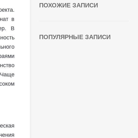
ПОХОЖИЕ ЗАПИСИ
оекта.
нат в
ер. В
ПОПУЛЯРНЫЕ ЗАПИСИ
ность
ьного
раями
нство
. Чаще
соком
еская
ючения