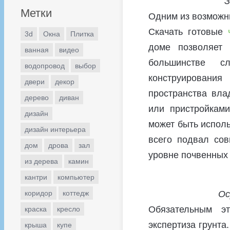
З
Метки
Одним из возможны
Скачать готовые
3d
Окна
Плитка
доме позволяет 
ванная
видео
большинстве сл
водопровод
выбор
конструировани
двери
декор
пространства вла
дерево
диван
или пристройкам
дизайн
может быть исполь
дизайн интерьера
всего подвал со
дом
дрова
зал
уровне почвенных 
из дерева
камин
кантри
компьютер
Ос
коридор
коттедж
Обязательным эт
краска
кресло
экспертиза грунта
крыша
купе