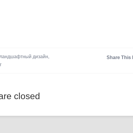
ландшафтный дизайн
,
Share This 
т
re closed