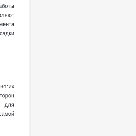
аботы
оляют
амента
садки
ногих
торон
д для
самой