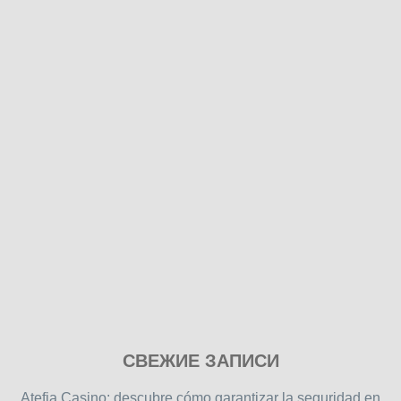
Play
СВЕЖИЕ ЗАПИСИ
our
free
Atefia Casino: descubre cómo garantizar la seguridad en