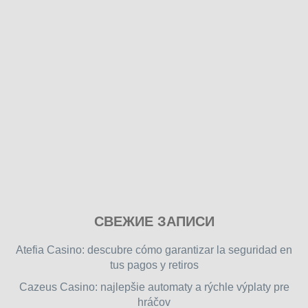
Play
СВЕЖИЕ ЗАПИСИ
our
free
Atefia Casino: descubre cómo garantizar la seguridad en
online
tus pagos y retiros
flash
Cazeus Casino: najlepšie automaty a rýchle výplaty pre
games
hráčov