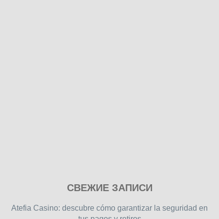
Play
СВЕЖИЕ ЗАПИСИ
our
free
Atefia Casino: descubre cómo garantizar la seguridad en
online
tus pagos y retiros