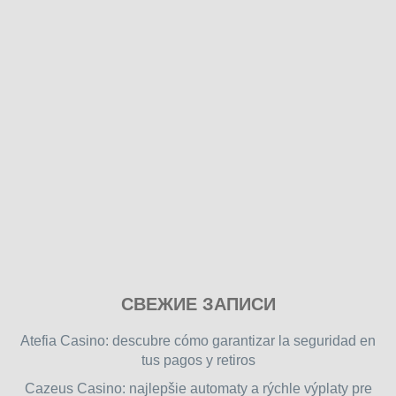
Play
СВЕЖИЕ ЗАПИСИ
our
free
Atefia Casino: descubre cómo garantizar la seguridad en
online
tus pagos y retiros
flash
Cazeus Casino: najlepšie automaty a rýchle výplaty pre