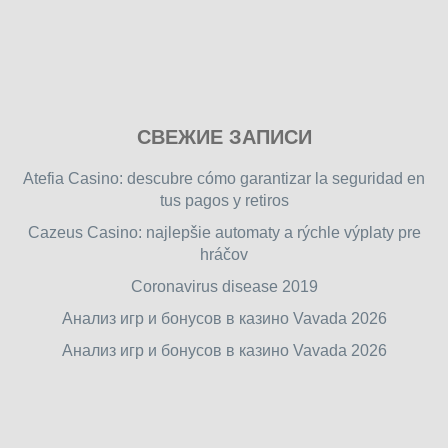
Play
СВЕЖИЕ ЗАПИСИ
our
free
Atefia Casino: descubre cómo garantizar la seguridad en
online
tus pagos y retiros
flash
Cazeus Casino: najlepšie automaty a rýchle výplaty pre
games
hráčov
on
friv.wiki
,
Coronavirus disease 2019
enjoy
Анализ игр и бонусов в казино Vavada 2026
our
Анализ игр и бонусов в казино Vavada 2026
games.