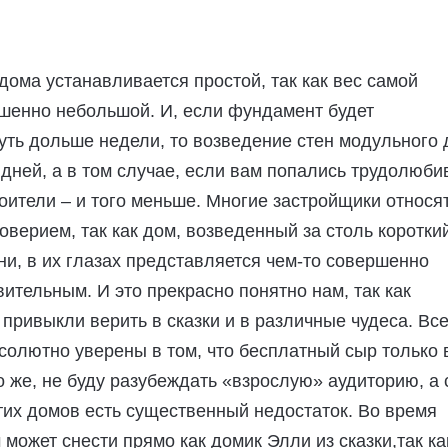
дома устанавливается простой, так как вес самой
шенно небольшой. И, если фундамент будет
уть дольше недели, то возведение стен модульного
 дней, а в том случае, если вам попались трудолюби
оители – и того меньше. Многие застройщики относят
оверием, так как дом, возведенный за столь коротки
и, в их глазах представляется чем-то совершенно
ительным. И это прекрасно понятно нам, так как
привыкли верить в сказки и в различные чудеса. Вс
олютно уверены в том, что бесплатный сыр только 
о же, не буду разубеждать «взрослую» аудиторию, а 
этих домов есть существенный недостаток. Во время
 может снести прямо как домик Элли из сказки,так ка