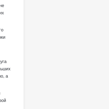
не
их
го
чки
руга
льших
о, а
я
рой