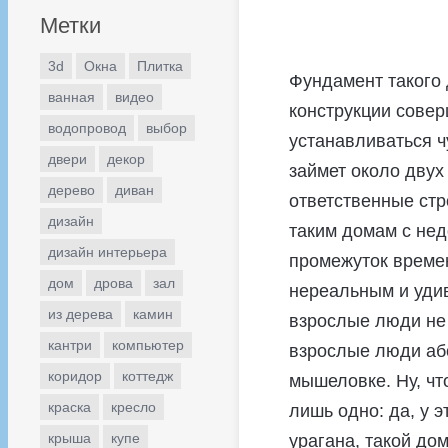
Метки
3d
Окна
Плитка
Фундамент такого 
ванная
видео
конструкции совер
водопровод
выбор
устанавливаться ч
двери
декор
займет около двух
дерево
диван
ответственные стр
дизайн
таким домам с нед
дизайн интерьера
промежуток времен
дом
дрова
зал
нереальным и удив
из дерева
камин
взрослые люди не 
кантри
компьютер
взрослые люди абс
коридор
коттедж
мышеловке. Ну, чт
краска
кресло
лишь одно: да, у 
крыша
купе
урагана, такой дом