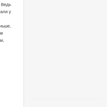
. Ведь
вали у
еньше,
ие
и,