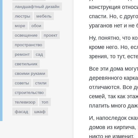
ландшафтный дизайн
конструкция относ
спасти. Но, с дру
люстры
мебель
ураганов нет и не 
море
обои
освещение
проект
Ну, понятно, что 
пространство
кроме него. Но, е
ремонт
сад
зрения, то тут, ес
светильник
Все эти дома могу
своими руками
деревянного карка
советы
стили
отличаются. Все д
строительство
семей, так как эт
телевизор
топ
платить много даж
фасад
шкаф
И, напоследок ска
домов из кирпича,
никто не изменит.