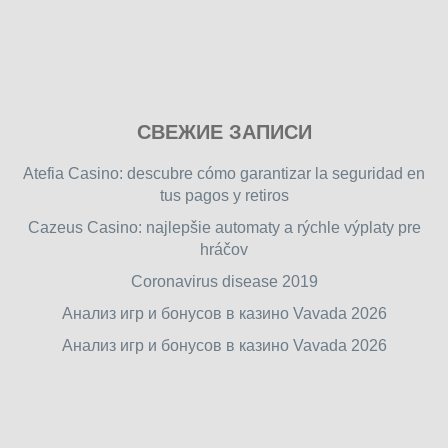
Play
СВЕЖИЕ ЗАПИСИ
our
free
Atefia Casino: descubre cómo garantizar la seguridad en
online
tus pagos y retiros
flash
Cazeus Casino: najlepšie automaty a rýchle výplaty pre
games
hráčov
on
friv.wiki
,
Coronavirus disease 2019
enjoy
Анализ игр и бонусов в казино Vavada 2026
our
Анализ игр и бонусов в казино Vavada 2026
games.