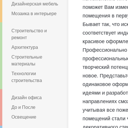
Дизайнерская мебель
поможет Вам измен
Мозаика в интерьере
помещения в перву
Бывает так, что и
Строительство и
соответствует инд
ремонт
красивое оформле
Архитектура
Профессионально 
Строительные
профессиональные 
материалы
творческий потенц
Технологии
новое. Представьт
строительства
одинаковое оформ
идеями и разрабо
Дизайн офиса
направлениях смо
До и После
учитывая все поже
Освещение
помещений стали 
декоративного сте