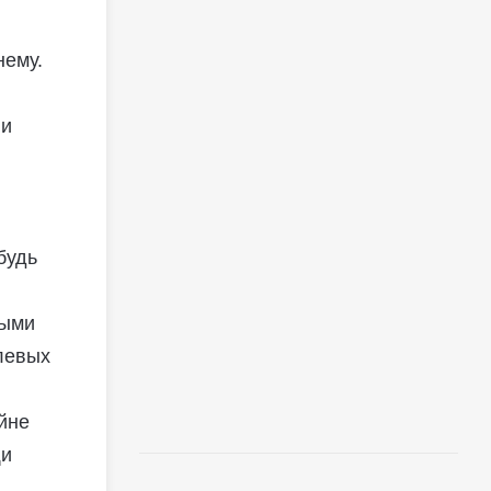
нему.
ии
будь
выми
левых
йне
щи