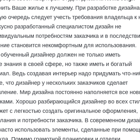
ить Ваше жилье к лучшему. При разработке дизайна
ю очередь следует учесть требования владельца к 
скусно разработанный специалистом дизайн не
ивидуальным потребностям заказчика и в последств
ние становится некомфортным для использования.
обученный дизайнер должен не только иметь
знания в своей сфере, но также иметь и богатый
иал. Ведь создавая интерьер надо придумать что-ни
е, что дизайнер у нескольких заказчиков сделает
ление. Мир дизайна постоянно наполняется все но
тками. Хорошо разбирающийся дизайнер во всех сти
жет с легкостью создать оригинальное оформления,
лания и потребности заказчика. В современном диза
часто использовать элементы, сделанные при помо
кла. Помимо грамотной планировки и отделки,