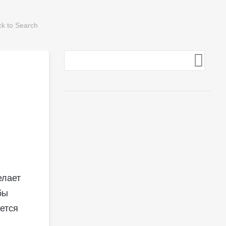
елает
бы
ется