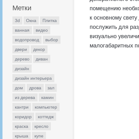
Метки
помещению необхо
к основному свету
3d
Окна
Плитка
послужить для ра
ванная
видео
визуально увелич
водопровод
выбор
малогабаритных п
двери
декор
дерево
диван
дизайн
дизайн интерьера
дом
дрова
зал
из дерева
камин
кантри
компьютер
коридор
коттедж
краска
кресло
крыша
купе