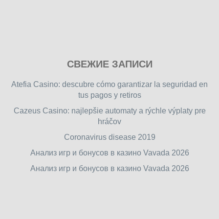
Play
СВЕЖИЕ ЗАПИСИ
our
free
Atefia Casino: descubre cómo garantizar la seguridad en
online
tus pagos y retiros
flash
Cazeus Casino: najlepšie automaty a rýchle výplaty pre
games
hráčov
on
friv.wiki
,
Coronavirus disease 2019
enjoy
Анализ игр и бонусов в казино Vavada 2026
our
Анализ игр и бонусов в казино Vavada 2026
games.