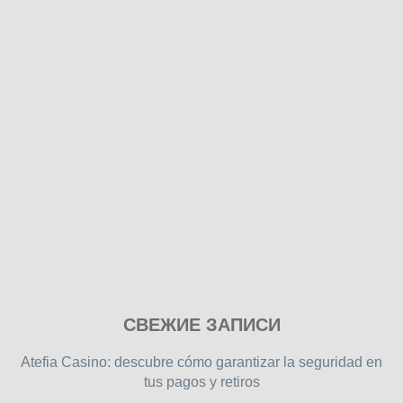
Play
СВЕЖИЕ ЗАПИСИ
our
free
Atefia Casino: descubre cómo garantizar la seguridad en
online
tus pagos y retiros
flash