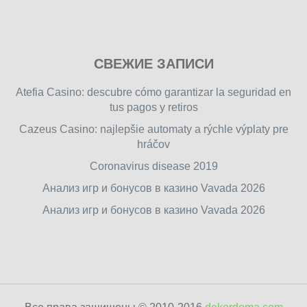
Play
СВЕЖИЕ ЗАПИСИ
our
free
Atefia Casino: descubre cómo garantizar la seguridad en
online
tus pagos y retiros
flash
Cazeus Casino: najlepšie automaty a rýchle výplaty pre
games
hráčov
on
friv.wiki
,
Coronavirus disease 2019
enjoy
Анализ игр и бонусов в казино Vavada 2026
our
Анализ игр и бонусов в казино Vavada 2026
games.