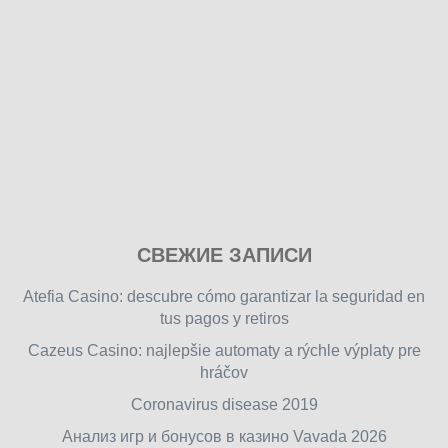
Play
СВЕЖИЕ ЗАПИСИ
our
free
Atefia Casino: descubre cómo garantizar la seguridad en
online
tus pagos y retiros
flash
Cazeus Casino: najlepšie automaty a rýchle výplaty pre
games
hráčov
on
friv.wiki
,
Coronavirus disease 2019
enjoy
Анализ игр и бонусов в казино Vavada 2026
our