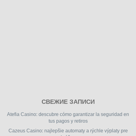
Play
СВЕЖИЕ ЗАПИСИ
our
free
Atefia Casino: descubre cómo garantizar la seguridad en
online
tus pagos y retiros
flash
Cazeus Casino: najlepšie automaty a rýchle výplaty pre
games