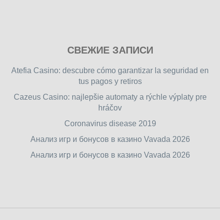
Play
СВЕЖИЕ ЗАПИСИ
our
free
Atefia Casino: descubre cómo garantizar la seguridad en
online
tus pagos y retiros
flash
Cazeus Casino: najlepšie automaty a rýchle výplaty pre
games
hráčov
on
friv.wiki
,
Coronavirus disease 2019
enjoy
Анализ игр и бонусов в казино Vavada 2026
our
Анализ игр и бонусов в казино Vavada 2026
games.