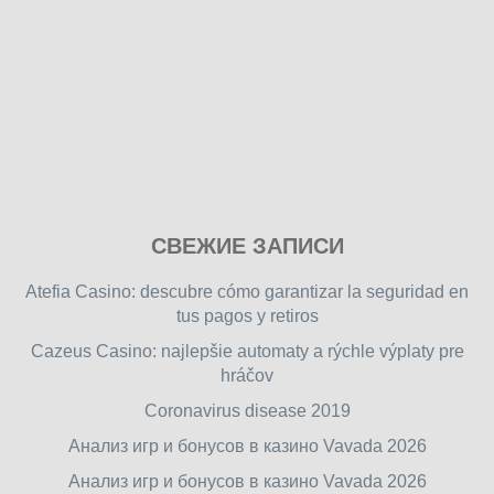
Play
СВЕЖИЕ ЗАПИСИ
our
free
Atefia Casino: descubre cómo garantizar la seguridad en
online
tus pagos y retiros
flash
Cazeus Casino: najlepšie automaty a rýchle výplaty pre
games
hráčov
on
friv.wiki
,
Coronavirus disease 2019
enjoy
Анализ игр и бонусов в казино Vavada 2026
our
Анализ игр и бонусов в казино Vavada 2026
games.