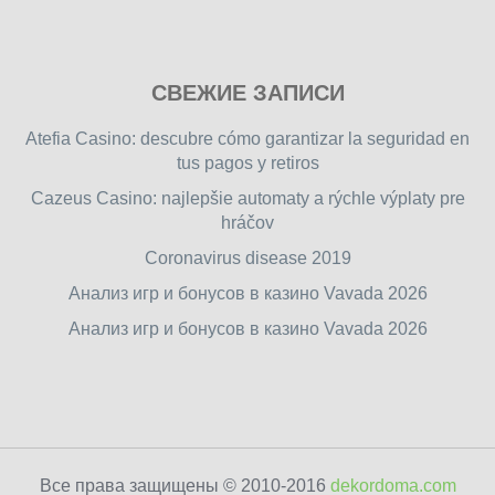
Play
СВЕЖИЕ ЗАПИСИ
our
free
Atefia Casino: descubre cómo garantizar la seguridad en
online
tus pagos y retiros
flash
Cazeus Casino: najlepšie automaty a rýchle výplaty pre
games
hráčov
on
friv.wiki
,
Coronavirus disease 2019
enjoy
Анализ игр и бонусов в казино Vavada 2026
our
Анализ игр и бонусов в казино Vavada 2026
games.
Все права защищены © 2010-2016
dekordoma.com