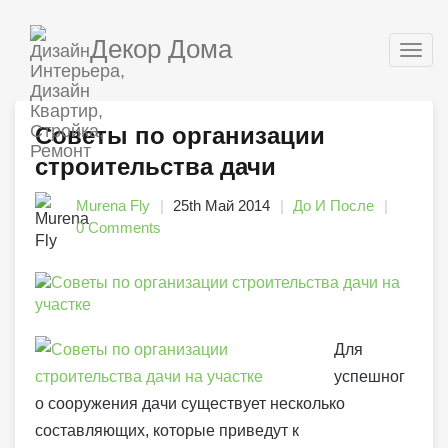
Декор Дома
Togg
navig
Советы по организации
строительства дачи
Murena Fly
25th Май 2014
До И После
0 Comments
Для
успешног
о сооружения дачи существует несколько
составляющих, которые приведут к