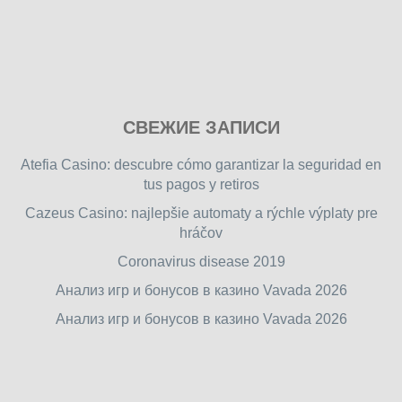
Play
СВЕЖИЕ ЗАПИСИ
our
free
Atefia Casino: descubre cómo garantizar la seguridad en
online
tus pagos y retiros
flash
Cazeus Casino: najlepšie automaty a rýchle výplaty pre
games
hráčov
on
friv.wiki
,
Coronavirus disease 2019
enjoy
Анализ игр и бонусов в казино Vavada 2026
our
Анализ игр и бонусов в казино Vavada 2026
games.