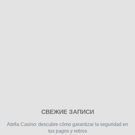
Play
СВЕЖИЕ ЗАПИСИ
our
free
Atefia Casino: descubre cómo garantizar la seguridad en
online
tus pagos y retiros