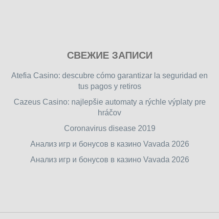
Play
СВЕЖИЕ ЗАПИСИ
our
free
Atefia Casino: descubre cómo garantizar la seguridad en
online
tus pagos y retiros
flash
Cazeus Casino: najlepšie automaty a rýchle výplaty pre
games
hráčov
on
friv.wiki
,
Coronavirus disease 2019
enjoy
Анализ игр и бонусов в казино Vavada 2026
our
Анализ игр и бонусов в казино Vavada 2026
games.