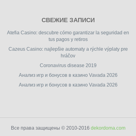
Play
СВЕЖИЕ ЗАПИСИ
our
free
Atefia Casino: descubre cómo garantizar la seguridad en
online
tus pagos y retiros
flash
Cazeus Casino: najlepšie automaty a rýchle výplaty pre
games
hráčov
on
friv.wiki
,
Coronavirus disease 2019
enjoy
Анализ игр и бонусов в казино Vavada 2026
our
Анализ игр и бонусов в казино Vavada 2026
games.
Все права защищены © 2010-2016
dekordoma.com