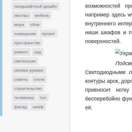
возможностей пр
ландшафтный дизайн
например здесь ww
люстры
мебель
внутреннего интер
море
обои
ниши шкафов и по
освещение
проект
поверхностей.
пространство
ремонт
сад
светильник
Подсв
своими руками
Светодиодными л
советы
стили
контуры арок, дор
строительство
привносит нотку
телевизор
топ
бесперебойно фун
фасад
шкаф
её.