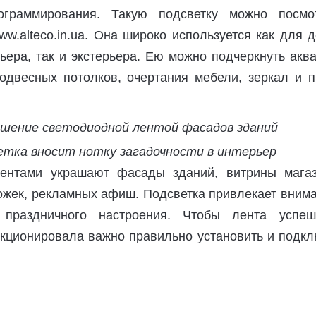
ограммирования. Такую подсветку можно посмот
w.alteco.in.ua. Она широко используется как для 
ьера, так и экстерьера. Ею можно подчеркнуть акв
двесных потолков, очертания мебели, зеркал и п
етка вносит нотку загадочности в интерьер
ентами украшают фасады зданий, витрины магаз
ожек, рекламных афиш. Подсветка привлекает вним
 праздничного настроения. Чтобы лента успе
кционировала важно правильно установить и подкл