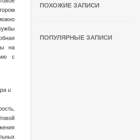
товое
ПОХОЖИЕ ЗАПИСИ
тором
можно
лужбы
ПОПУЛЯРНЫЕ ЗАПИСИ
обная
ты на
нию с
ра и
ость,
товой
жения
льных