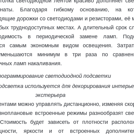
толка светодиодной лентой красиво дополняет све
наты. Благодаря гибкому основанию, на ко
ящие дорожки со светодиодами и резисторами, её 
бых труднодоступных местах. А длительный срок с
ходимость в периодической замене ламп. Под
тся самым экономным видом освещения. Затра
 уменьшаются минимум в три раза по сравне
чных ламп накаливания.
дсветка используется для декорирования интерье
экстерьера
нтами можно управлять дистанционно, изменяя скор
Разноплановые встроенные режимы разнообразят све
Стоимость будет зависеть от плотности располо
ности, яркости и от встроенных дополните