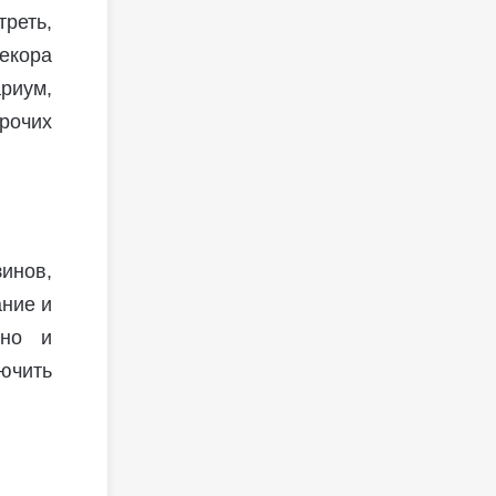
реть,
декора
ариум,
рочих
инов,
ание и
шно и
ючить