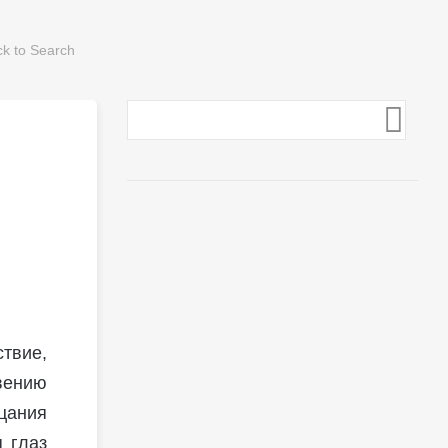
твие,
вению
цания
 глаз