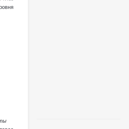
ровня
аты