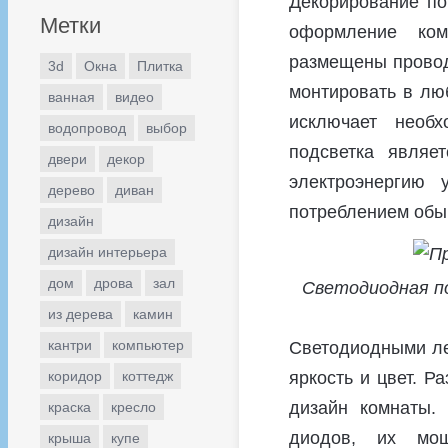
Декорирование по
Метки
оформление ком
размещены провод
3d
Окна
Плитка
монтировать в лю
ванная
видео
исключает необ
водопровод
выбор
подсветка являе
двери
декор
электроэнергию
дерево
диван
потреблением обы
дизайн
дизайн интерьера
дом
дрова
зал
Светодиодная по
из дерева
камин
кантри
компьютер
Светодиодными ле
яркость и цвет. 
коридор
коттедж
дизайн комнаты. 
краска
кресло
диодов, их мощ
крыша
купе